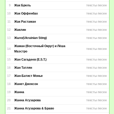
9
Жак Брель
тексты песен
10
Жак Оффенбах
тексты песен
11
Жак Растаман
тексты песен
12
Жаклин
тексты песен
13
Жало(Ukrainian Sting)
тексты песен
Жаман (Восточный Округ) и Лёша
14
тексты песен
Маэстро
15
Жан Сагадеев (E.S.T.)
тексты песен
16
Жан Татлян
тексты песен
17
Жан-Батист Монье
тексты песен
18
Жанет Джексон
тексты песен
19
Жанна
тексты песен
20
Жанна Агузарова
тексты песен
21
Жанна Агузарова & Браво
тексты песен