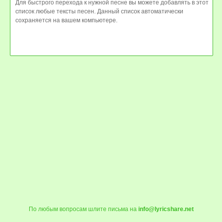
Для быстрого перехода к нужной песне вы можете добавлять в этот
список любые тексты песен. Данный список автоматически
сохраняется на вашем компьютере.
По любым вопросам шлите письма на
info@lyricshare.net