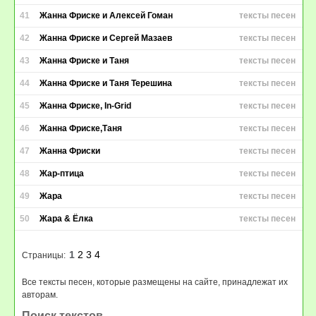
41
Жанна Фриске и Алексей Гоман
тексты песен
42
Жанна Фриске и Сергей Мазаев
тексты песен
43
Жанна Фриске и Таня
тексты песен
44
Жанна Фриске и Таня Терешина
тексты песен
45
Жанна Фриске, In-Grid
тексты песен
46
Жанна Фриске,Таня
тексты песен
47
Жанна Фриски
тексты песен
48
Жар-птица
тексты песен
49
Жара
тексты песен
50
Жара & Ёлка
тексты песен
1
2
3
4
Страницы:
Все тексты песен, которые размещены на сайте, принадлежат их
авторам.
Поиск текстов