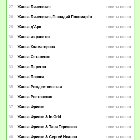
27
Жанна Бичевская
тексты песен
28
Жанна Бичевская, Геннадий Пономарёв
тексты песен
29
Жанна д'Арк
тексты песен
30
Жанна из ранеток
тексты песен
31
Жанна Колмагорова
тексты песен
32
Жанна Остапенко
тексты песен
33
Жанна Перегон
тексты песен
34
Жанна Попова
тексты песен
35
Жанна Рождественская
тексты песен
36
Жанна Ростовская
тексты песен
37
Жанна Фриске
тексты песен
38
Жанна Фриске & In-Grid
тексты песен
39
Жанна Фриске & Таня Терешина
тексты песен
40
Жанна Фриске & Сергей Иванов
тексты песен